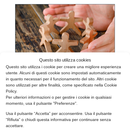
Questo sito utilizza cookies
Welfare
,
Mandy Group
Questo sito utilizza i cookie per creare una migliore esperienza
Welfare aziendale: dal benefit al valore
utente. Alcuni di questi cookie sono impostati automaticamente
condiviso
in quanto necessari per il funzionamento del sito. Altri cookie
sono utilizzati per altre finalità, come specificato nella Cookie
Policy.
LEGGI DI PIÙ
Per ulteriori informazioni o per gestire i cookie in qualsiasi
momento, usa il pulsante "Preferenze".
Usa il pulsante “Accetta” per acconsentire. Usa il pulsante
“Rifiuta” o chiudi questa informativa per continuare senza
accettare.