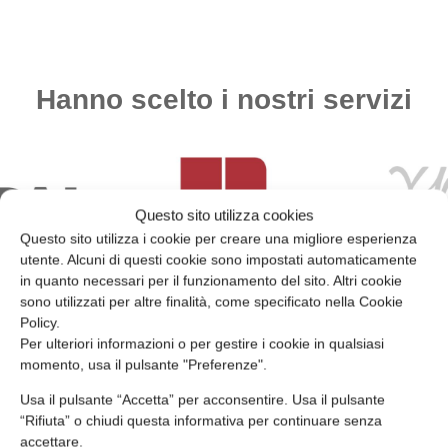
dei
e il
garantire
e il
dipendenti
controllo
la
controllo
e
dei
sicurezza
dei
garantire
rischi
e
rischi
il
professionali
ridurre
igienico-
Hanno scelto i nostri servizi
corretto
e
al
sanitari,
svolgimento
l'adozione
minimo
assicurand
delle
di
i
conformità
attività
misure
rischi.
alle
aziendali.
di
normative
sicurezza
vigenti.
Questo sito utilizza cookies
nei
Questo sito utilizza i cookie per creare una migliore esperienza
luoghi
utente. Alcuni di questi cookie sono impostati automaticamente
di
in quanto necessari per il funzionamento del sito. Altri cookie
lavoro.
sono utilizzati per altre finalità, come specificato nella Cookie
Policy.
Per ulteriori informazioni o per gestire i cookie in qualsiasi
momento, usa il pulsante "Preferenze".
Usa il pulsante “Accetta” per acconsentire. Usa il pulsante
“Rifiuta” o chiudi questa informativa per continuare senza
accettare.