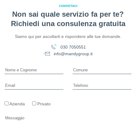
D.Lgs. 81/08.
CONTATTACI
Non sai quale servizio fa per te?
Richiedi una consulenza gratuita
Scopri di più
Siamo qui per ascoltarti e rispondere alle tue domande.
030 7050551
info@mandygroup.it
Azienda
Privato