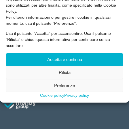
sono utilizzati per altre finalità, come specificato nella Cookie
Policy.
Per ulteriori informazioni o per gestire i cookie in qualsiasi
momento, usa il pulsante "Preferenze".
Usa il pulsante “Accetta” per acconsentire. Usa il pulsante
Mandy Group
,
Medicina del Lavoro
“Rifiuta” o chiudi questa informativa per continuare senza
Il ruolo del medico competente
accettare.
Accetta e continua
LEGGI DI PIÙ
Rifiuta
Preferenze
Cookie policy
Privacy policy