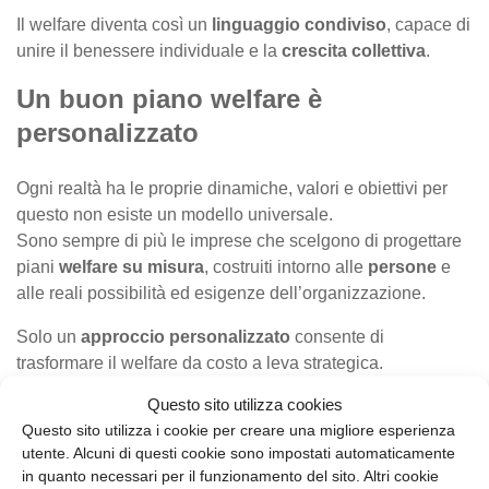
Il welfare diventa così un
linguaggio condiviso
, capace di
unire il benessere individuale e la
crescita collettiva
.
Un buon piano welfare è
personalizzato
Ogni realtà ha le proprie dinamiche, valori e obiettivi per
questo non esiste un modello universale.
Sono sempre di più le imprese che scelgono di progettare
piani
welfare su misura
, costruiti intorno alle
persone
e
alle reali possibilità ed esigenze dell’organizzazione.
Solo un
approccio personalizzato
consente di
trasformare il welfare da costo a leva strategica.
Questo sito utilizza cookies
Ti accompagniamo nella
progettazione
di un
a soluzione
Questo sito utilizza i cookie per creare una migliore esperienza
realmente efficace, che unisca benessere, fiscalità
utente. Alcuni di questi cookie sono impostati automaticamente
vantaggiosa e risultati concreti.
Richiedi una
consulenza
in quanto necessari per il funzionamento del sito. Altri cookie
gratuita
e scopri quanto può crescere la tua impresa