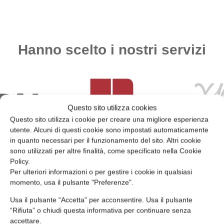
nei
dei
e il
garantire
cantieri
dipendenti
controllo
la
edili
e
dei
sicurezza
sono
garantire
rischi
e
elementi
il
professionali
ridurre
Hanno scelto i nostri servizi
chiave
corretto
e
al
per
svolgimento
l'adozione
minimo
tutelare
delle
di
i
i
attività
misure
rischi.
lavoratori
aziendali.
di
e
sicurezza
Questo sito utilizza cookies
garantire
nei
Questo sito utilizza i cookie per creare una migliore esperienza
il
luoghi
utente. Alcuni di questi cookie sono impostati automaticamente
rispetto
di
in quanto necessari per il funzionamento del sito. Altri cookie
delle
lavoro.
sono utilizzati per altre finalità, come specificato nella Cookie
normative
Policy.
vigenti.
Per ulteriori informazioni o per gestire i cookie in qualsiasi
momento, usa il pulsante "Preferenze".
Usa il pulsante “Accetta” per acconsentire. Usa il pulsante
“Rifiuta” o chiudi questa informativa per continuare senza
accettare.