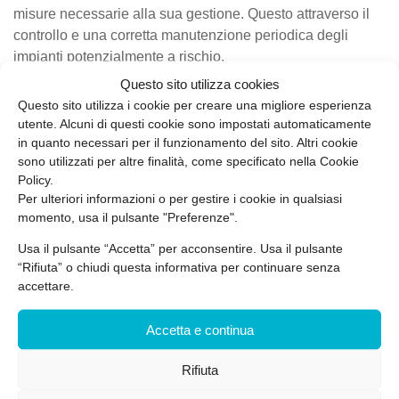
misure necessarie alla sua gestione. Questo attraverso il
controllo e una corretta manutenzione periodica degli
impianti potenzialmente a rischio.
Questo sito utilizza cookies
Infatti la
sanificazione
degli impianti idraulici/sanitari e
Questo sito utilizza i cookie per creare una migliore esperienza
degli impianti di condizionamento e di umidificazione
utente. Alcuni di questi cookie sono impostati automaticamente
dell’aria rappresenta un
aspetto fondamentale
e parte del
in quanto necessari per il funzionamento del sito. Altri cookie
processo di
gestione del rischio
derivante dalla
sono utilizzati per altre finalità, come specificato nella Cookie
legionellosi
. Esistono inoltre diverse tecniche e metodi
Policy.
Per ulteriori informazioni o per gestire i cookie in qualsiasi
specifici mirati all’eliminazione delle possibili fonti di
momento, usa il pulsante "Preferenze".
proliferazione dei batteri responsabili di questa malattia.
Usa il pulsante “Accetta” per acconsentire. Usa il pulsante
Vuoi valutare il rischio legionella nella tua
“Rifiuta” o chiudi questa informativa per continuare senza
azienda?
accettare.
Contattaci
per richiedere subito un
preventivo.
Accetta e continua
Rifiuta