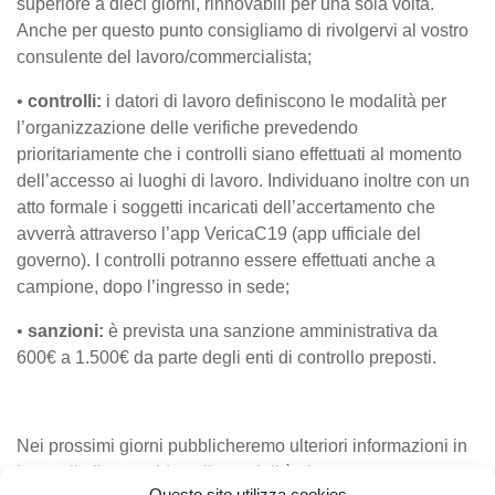
superiore a dieci giorni, rinnovabili per una sola volta.
Anche per questo punto consigliamo di rivolgervi al vostro
consulente del lavoro/commercialista;
•
controlli:
i datori di lavoro definiscono le modalità per
l’organizzazione delle verifiche prevedendo
prioritariamente che i controlli siano effettuati al momento
dell’accesso ai luoghi di lavoro. Individuano inoltre con un
atto formale i soggetti incaricati dell’accertamento che
avverrà attraverso l’app VericaC19 (app ufficiale del
governo). I controlli potranno essere effettuati anche a
campione, dopo l’ingresso in sede;
•
sanzioni:
è prevista una sanzione amministrativa da
600€ a 1.500€ da parte degli enti di controllo preposti.
Nei prossimi giorni pubblicheremo ulteriori informazioni in
base alle linee guida sulle modalità che verranno
Questo sito utilizza cookies