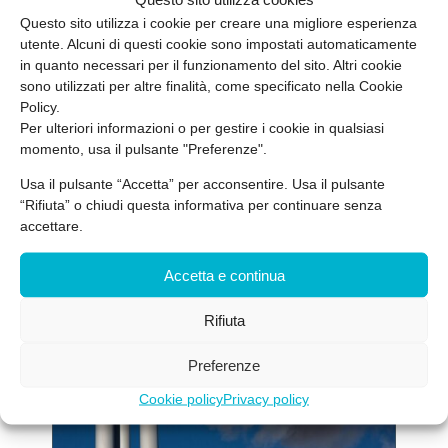
pubblicate.
Questo sito utilizza i cookie per creare una migliore esperienza
utente. Alcuni di questi cookie sono impostati automaticamente
in quanto necessari per il funzionamento del sito. Altri cookie
sono utilizzati per altre finalità, come specificato nella Cookie
Policy.
Hai bisogno di sapere quanto è protetta la
Per ulteriori informazioni o per gestire i cookie in qualsiasi
tua azienda? Contattaci a
momento, usa il pulsante "Preferenze".
info@mandygroup.it
Usa il pulsante “Accetta” per acconsentire. Usa il pulsante
“Rifiuta” o chiudi questa informativa per continuare senza
accettare.
Accetta e continua
Ultimi post
Rifiuta
Preferenze
Cookie policy
Privacy policy