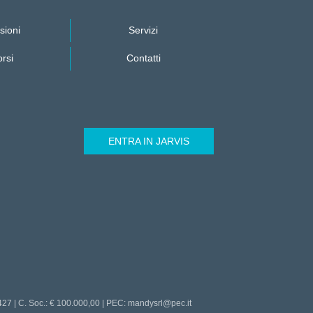
sioni
Servizi
rsi
Contatti
ENTRA IN JARVIS
9427 | C. Soc.: € 100.000,00 | PEC: mandysrl@pec.it