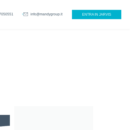
7050551
info@mandygroup.it
ENTRA IN JARVIS