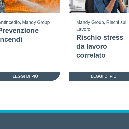
Antincedio
,
Mandy Group
Mandy Group
,
Rischi sul
Prevenzione
Lavoro
Rischio stress
incendi
da lavoro
correlato
LEGGI DI PIÙ
LEGGI DI PIÙ