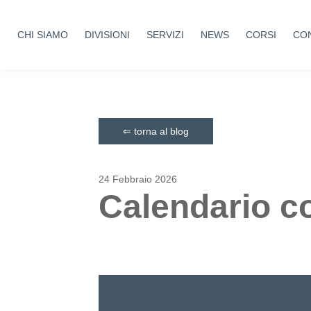
CHI SIAMO
DIVISIONI
SERVIZI
NEWS
CORSI
CON
Aziende Protette
Sicurezza
Coltivando Sicurezza
Medicina del lavoro
Costruire Sicuri
Formazione
⇐ torna al blog
Tutela Sport
Ambiente
Antincendio
24 Febbraio 2026
Cantieri
Calendario co
Certificazioni
Haccp
Welfare Aziendale