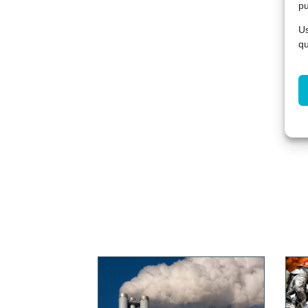
pu
Us
qu