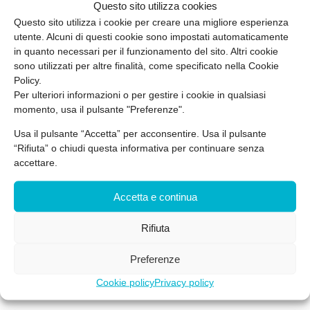
Con il nostro supporto tecnico trasformi il monitoraggio acustico in
Questo sito utilizza cookies
un’opportunità di miglioramento continuo: riduci reclami, eviti
Questo sito utilizza i cookie per creare una migliore esperienza
contenziosi e potenzi la motivazione del team in un ambiente più
utente. Alcuni di questi cookie sono impostati automaticamente
confortevole. Contattaci per pianificare il sopralluogo acustico e
in quanto necessari per il funzionamento del sito. Altri cookie
scoprire come possiamo aiutarti a conciliare efficienza produttiva
sono utilizzati per altre finalità, come specificato nella Cookie
e sostenibilità sonora.
Policy.
Per ulteriori informazioni o per gestire i cookie in qualsiasi
momento, usa il pulsante "Preferenze".
Usa il pulsante “Accetta” per acconsentire. Usa il pulsante
“Rifiuta” o chiudi questa informativa per continuare senza
accettare.
CONTATTACI
Non sai quale servizio fa per te?
Accetta e continua
Richiedi una consulenza gratuita
Rifiuta
Siamo qui per ascoltarti e rispondere alle tue domande.
Preferenze
030 7050551
Cookie policy
Privacy policy
info@mandygroup.it