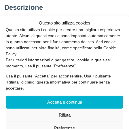
Descrizione
Il Corso di formazione per il montaggio e smontaggio di
Questo sito utilizza cookies
ponti a torre su ruote (trabattello), assolve gli obblighi
Questo sito utilizza i cookie per creare una migliore esperienza
indicati nel D.lgs. 81/2008 e s.m. art. 37 Titolo I e art.77
utente. Alcuni di questi cookie sono impostati automaticamente
Titolo III; D.Lgs. 4 dicembre 1992, n. 475 (DPI III cat.); Titolo
in quanto necessari per il funzionamento del sito. Altri cookie
IV, capo II; A.S.R. 21/12/2011. Il Corso di formazione per il
sono utilizzati per altre finalità, come specificato nella Cookie
Policy.
montaggio e smontaggio di ponti a torre su ruote
Per ulteriori informazioni o per gestire i cookie in qualsiasi
(trabattello) prevede una prima parte teorica (Modulo
momento, usa il pulsante "Preferenze".
Teorico) nella quale si trattano gli argomenti giuridici-
normativi e i contenuti tecnici tra cui i sistemi anticaduta e
Usa il pulsante “Accetta” per acconsentire. Usa il pulsante
le norme tecniche EN 1004. Un secondo modulo (Modulo
“Rifiuta” o chiudi questa informativa per continuare senza
accettare.
Pratico) è invece composto dalla parte pratica nella quale
vengono applicate le nozioni apprese nel precedente
Accetta e continua
modulo.
Rifiuta
PARLA CON IL NOSTRO TEAM
Preferenze