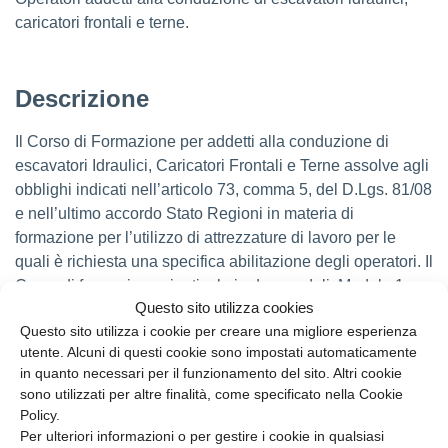
caricatori frontali e terne.
Descrizione
Il Corso di Formazione per addetti alla conduzione di
escavatori Idraulici, Caricatori Frontali e Terne assolve agli
obblighi indicati nell’articolo 73, comma 5, del D.Lgs. 81/08
e nell’ultimo accordo Stato Regioni in materia di
formazione per l’utilizzo di attrezzature di lavoro per le
quali è richiesta una specifica abilitazione degli operatori. Il
Corso di formazione si articola in due moduli, Modulo 1
Questo sito utilizza cookies
Teorico–Tecnico (della durata di 4 ore), il quale tratta le
Questo sito utilizza i cookie per creare una migliore esperienza
categorie di attrezzature, i vari tipi di macchine movimento
utente. Alcuni di questi cookie sono impostati automaticamente
terra e descrizione delle caratteristiche generali e
in quanto necessari per il funzionamento del sito. Altri cookie
specifiche, con particolare riferimento a escavatori idraulici,
sono utilizzati per altre finalità, come specificato nella Cookie
caricatori frontali, e terne. I componenti strutturali, struttura
Policy.
portante, organi di trasmissione, organi di propulsione,
Per ulteriori informazioni o per gestire i cookie in qualsiasi