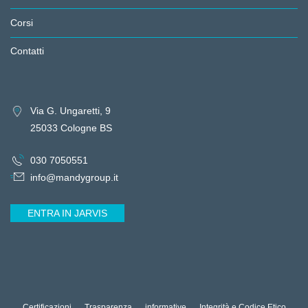
Corsi
Contatti
Via G. Ungaretti, 9
25033 Cologne BS
030 7050551
info@mandygroup.it
ENTRA IN JARVIS
Certificazioni
Trasparenza
informative
Integrità e Codice Etico