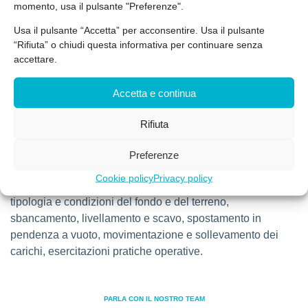
organi di direzione e frenatura, circuiti di comando,
momento, usa il pulsante "Preferenze".
impianto idraulico, impianto elettrico (ciascuna
Usa il pulsante “Accetta” per acconsentire. Usa il pulsante
componente riferita alle attrezzature oggetto del corso), i
“Rifiuta” o chiudi questa informativa per continuare senza
dispositivi di comando e di sicurezza. Il Modulo 2 Pratico
accettare.
(della durata di 12 ore). Individuazione dei componenti
strutturali quali struttura portante, organi di trasmissione,
Accetta e continua
organi di propulsione, organi di direzione e frenatura,
dispositivi di accoppiamento e azionamento delle
Rifiuta
macchine operatrici, individuazione dei dispositivi di
comando e di sicurezza, controlli pre-utilizzo,
Preferenze
pianificazione delle operazioni ci campo, scavo e
Cookie policy
Privacy policy
caricamento, pendenze, accesso, ostacoli sul percorso,
tipologia e condizioni del fondo e del terreno,
sbancamento, livellamento e scavo, spostamento in
pendenza a vuoto, movimentazione e sollevamento dei
carichi, esercitazioni pratiche operative.
PARLA CON IL NOSTRO TEAM