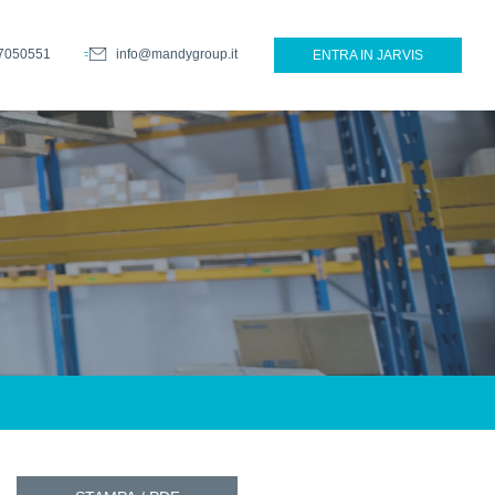
7050551
info@mandygroup.it
ENTRA IN JARVIS