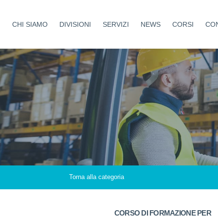
CHI SIAMO
DIVISIONI
SERVIZI
NEWS
CORSI
CON
Aziende Protette
Sicurezza
Coltivando Sicurezza
Medicina del lavoro
Costruire Sicuri
Formazione
Tutela Sport
Ambiente
Antincendio
Cantieri
Certificazioni
Haccp
Torna alla categoria
Welfare Aziendale
CORSO DI FORMAZIONE PER