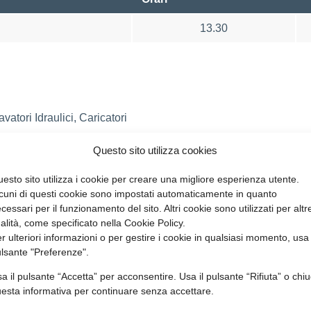
13.30
vatori Idraulici, Caricatori
Questo sito utilizza cookies
esto sito utilizza i cookie per creare una migliore esperienza utente.
cuni di questi cookie sono impostati automaticamente in quanto
cessari per il funzionamento del sito. Altri cookie sono utilizzati per altr
 conduzione di escavatori Idraulici, Caricatori Frontali e Terne 
nalità, come specificato nella Cookie Policy.
r ulteriori informazioni o per gestire i cookie in qualsiasi momento, usa 
lsante "Preferenze".
a il pulsante “Accetta” per acconsentire. Usa il pulsante “Rifiuta” o chiu
esta informativa per continuare senza accettare.
PARLA CON IL NOSTRO TEAM