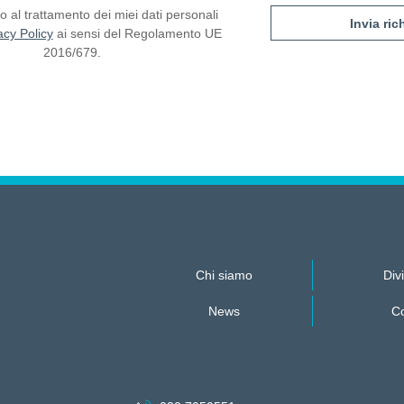
 al trattamento dei miei dati personali
acy Policy
ai sensi del Regolamento UE
2016/679.
Chi siamo
Divi
News
Co