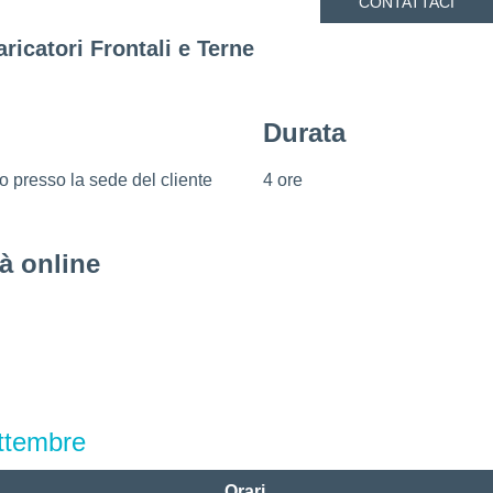
CONTATTACI
aricatori Frontali e Terne
Durata
 presso la sede del cliente
4 ore
tà online
ttembre
Orari