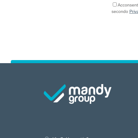
Acconsento
secondo
Priv