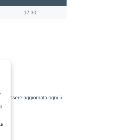
17.30
e
deve essere aggiornata ogni 5
il
di