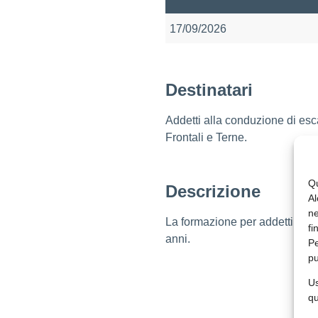
17/09/2026
Destinatari
Addetti alla conduzione di esca
Frontali e Terne.
Qu
Descrizione
Al
ne
La formazione per addetti alla
fi
anni.
Pe
pu
Us
qu