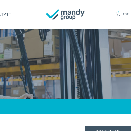
TATTI
030 