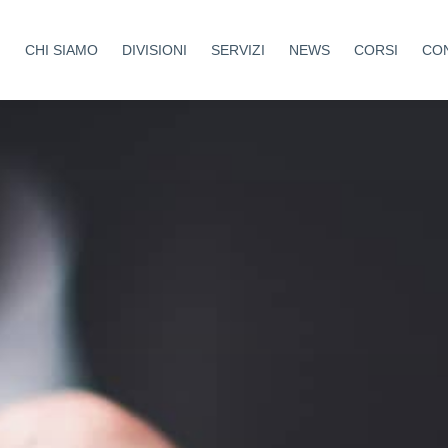
CHI SIAMO
DIVISIONI
SERVIZI
NEWS
CORSI
CON
Aziende Protette
Sicurezza
Coltivando Sicurezza
Medicina del lavoro
Costruire Sicuri
Formazione
Tutela Sport
Ambiente
Antincendio
Cantieri
Certificazioni
Haccp
Welfare Aziendale