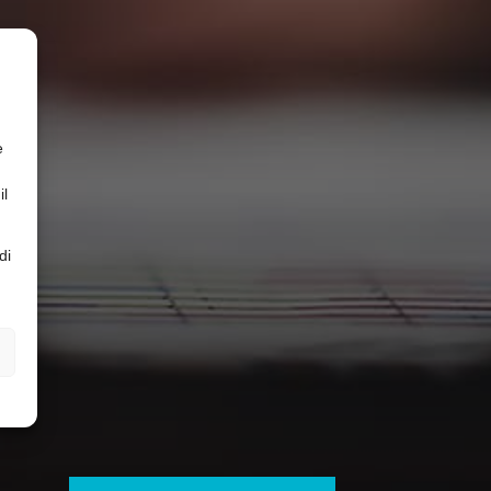
e
il
di