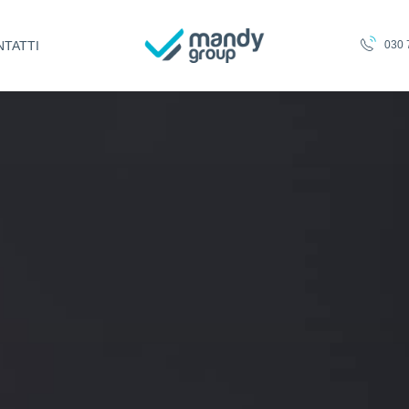
TATTI
030 