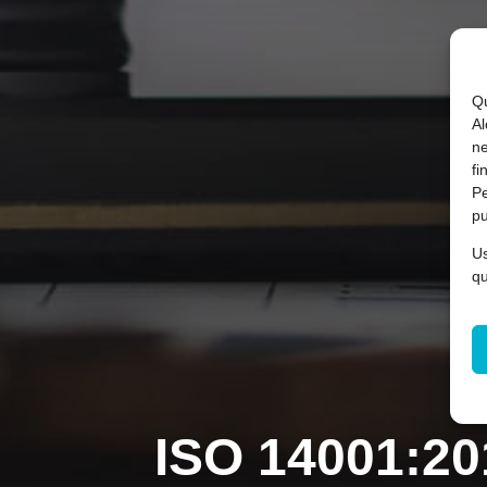
Qu
Al
ne
fi
Pe
pu
Us
qu
ISO 14001:20