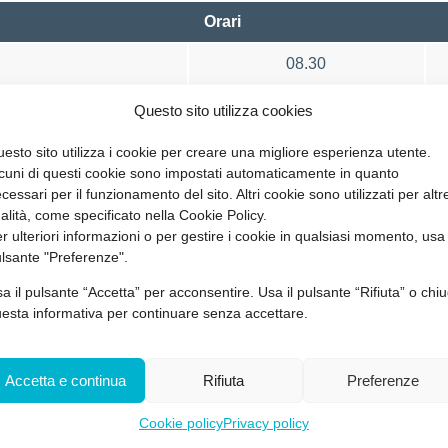
Orari
08.30
Questo sito utilizza cookies
cembre
esto sito utilizza i cookie per creare una migliore esperienza utente.
Orari
cuni di questi cookie sono impostati automaticamente in quanto
cessari per il funzionamento del sito. Altri cookie sono utilizzati per altr
08.30
nalità, come specificato nella Cookie Policy.
r ulteriori informazioni o per gestire i cookie in qualsiasi momento, usa 
lsante "Preferenze".
a il pulsante “Accetta” per acconsentire. Usa il pulsante “Rifiuta” o chiu
esta informativa per continuare senza accettare.
ti i lavoratori per qualsiasi
già svolto il corso da 5 anni
Accetta e continua
Rifiuta
Preferenze
Cookie policy
Privacy policy