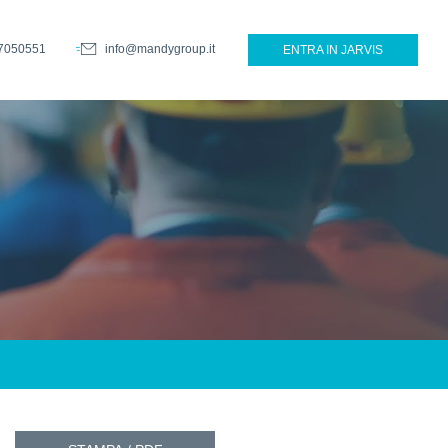
7050551
info@mandygroup.it
ENTRA IN JARVIS