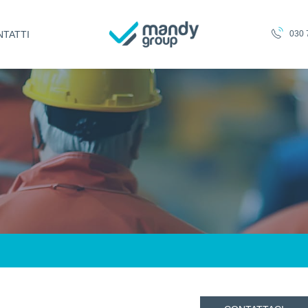
TATTI
030 