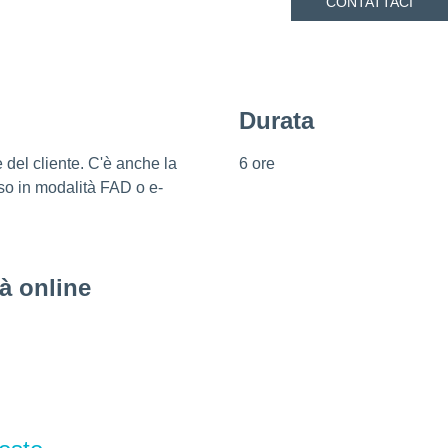
CONTATTACI
i
Durata
del cliente. C'è anche la
6 ore
orso in modalità FAD o e-
tà online