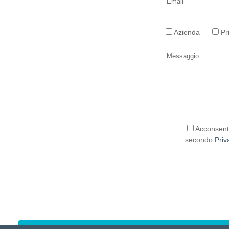
Azienda
Pr
Si prega di lasciar
Acconsento
secondo
Priv