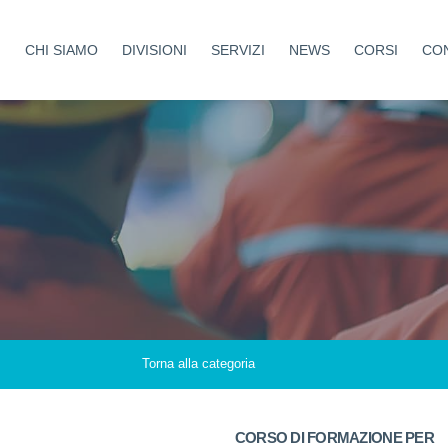
CHI SIAMO
DIVISIONI
SERVIZI
NEWS
CORSI
CON
Aziende Protette
Sicurezza
Coltivando Sicurezza
Medicina del lavoro
Costruire Sicuri
Formazione
Tutela Sport
Ambiente
Antincendio
Cantieri
Certificazioni
Haccp
Torna alla categoria
Welfare Aziendale
CORSO DI FORMAZIONE PER