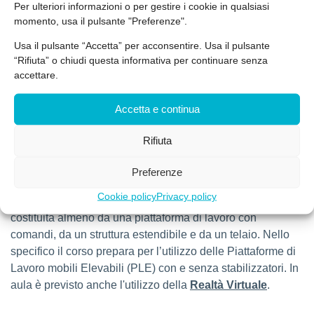
Per ulteriori informazioni o per gestire i cookie in qualsiasi
causati ad altre persone. Il corso assolve agli obblighi
momento, usa il pulsante "Preferenze".
indicati nell’articolo 73, comma 5, del D.lgs. 81/08 e
Usa il pulsante “Accetta” per acconsentire. Usa il pulsante
nell’ultimo Accordo Stato Regioni in materia di formazione
“Rifiuta” o chiudi questa informativa per continuare senza
per l’utilizzo di attrezzature di lavoro per le quali è richiesta
accettare.
una specifica abilitazione degli operatori, in particolare per
le piattaforme di lavoro mobili elevabili, definite come
Accetta e continua
macchine mobili destinate a spostare persone alle
posizioni di lavoro, poste ad altezza superiore di 2 m
Rifiuta
rispetto ad un piano stabile, nelle quali svolgono mansioni
dalla piattaforma di lavoro, con l’intendimento che le
Preferenze
persone accedano ed escano dalla piattaforma di lavoro
Cookie policy
Privacy policy
attraverso una posizione di accesso definita e che sia
costituita almeno da una piattaforma di lavoro con
comandi, da un struttura estendibile e da un telaio. Nello
specifico il corso prepara per l’utilizzo delle Piattaforme di
Lavoro mobili Elevabili (PLE) con e senza stabilizzatori. In
aula è
previsto anche l'utilizzo della
Realtà Virtuale
.