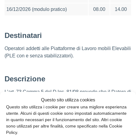
16/12/2026 (modulo pratico)
08.00
14.00
Destinatari
Operatori addetti alle Piattaforme di Lavoro mobili Elevabili
(PLE con e senza stabilizzatori).
Descrizione
L’art. 73 Comma 5 del D.lgs. 81/08 prevede che il Datore di
lavoro provveda affinché i lavoratori incaricati dell’uso
Questo sito utilizza cookies
delle attrezzature di lavoro che richiedono conoscenze e
Questo sito utilizza i cookie per creare una migliore esperienza
utente. Alcuni di questi cookie sono impostati automaticamente
responsabilità particolari ricevano una formazione,
in quanto necessari per il funzionamento del sito. Altri cookie
informazione ed addestramento adeguati e specifici, tali da
sono utilizzati per altre finalità, come specificato nella Cookie
consentire l’utilizzo delle attrezzature in modo idoneo e
Policy.
sicuro, anche in relazione ai rischi che possano essere