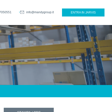
7050551
info@mandygroup.it
ENTRA IN JARVIS