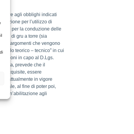
ssolve agli obblighi indicati
rmazione per l’utilizzo di
e
icolare per la conduzione delle
il
ione di gru a torre (sia
li. Gli argomenti che vengono
Modulo teorico – tecnico” in cui
di
osizioni in capo al D.Lgs.
n aula, prevede che il
nze acquisite, essere
ativi attualmente in vigore
finale, al fine di poter poi,
ire un’abilitazione agli