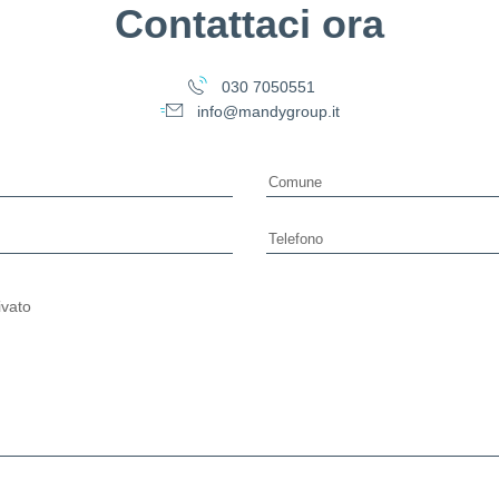
Contattaci ora
030 7050551
info@mandygroup.it
ivato
e vuoto questo campo.