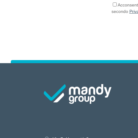
Acconsento
secondo
Priv