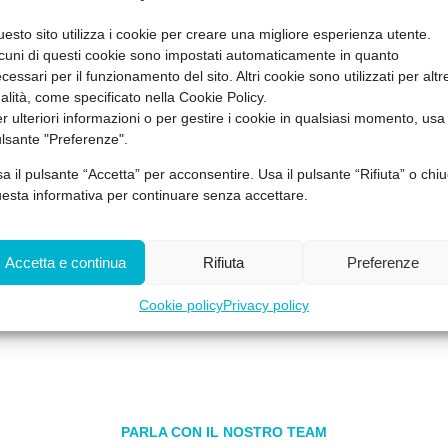
esto sito utilizza i cookie per creare una migliore esperienza utente.
ti all’utilizzo di gru a torre (sia rotazione in alto che in basso) a
cuni di questi cookie sono impostati automaticamente in quanto
 D.Lgs. 81/08 e nell’ultimo accordo Stato Regioni in materia di fo
cessari per il funzionamento del sito. Altri cookie sono utilizzati per altr
ali è richiesta una specifica abilitazione degli operatori, in part
nalità, come specificato nella Cookie Policy.
r ulteriori informazioni o per gestire i cookie in qualsiasi momento, usa 
 alto che in basso. Il Corso di formazione per addetti alla conduz
lsante "Preferenze".
) prevede un programma di formazione che si articola in 2 modu
no essere erogati solo in aula), affrontano i temi riguardanti il “
a il pulsante “Accetta” per acconsentire. Usa il pulsante “Rifiuta” o chiu
ente viene affrontata è quella concernente le normative e le disp
esta informativa per continuare senza accettare.
 Il modulo 2, che anch'esso deve essere necessariamente svolto i
 pratico al fine di poter, sulla base delle conoscenze e compete
Accetta e continua
Rifiuta
Preferenze
u con rotazione sia in alto che in basso, secondo i dettami legisl
ne del corso i partecipanti dovranno affrontare la prova di verifica 
Cookie policy
Privacy policy
cipazione al corso. L’obiettivo che si pone tale formazione è forn
PARLA CON IL NOSTRO TEAM