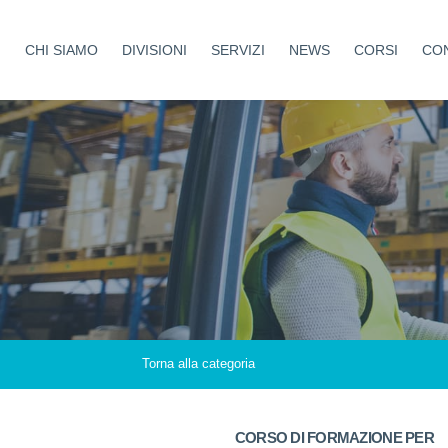
CHI SIAMO
DIVISIONI
SERVIZI
NEWS
CORSI
CON
Aziende Protette
Sicurezza
Coltivando Sicurezza
Medicina del lavoro
Costruire Sicuri
Formazione
Tutela Sport
Ambiente
Antincendio
Cantieri
Certificazioni
Haccp
Torna alla categoria
Welfare Aziendale
CORSO DI FORMAZIONE PER