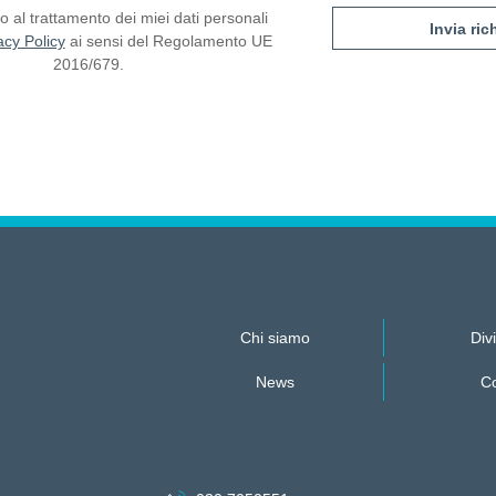
 al trattamento dei miei dati personali
acy Policy
ai sensi del Regolamento UE
2016/679.
Chi siamo
Divi
News
Co