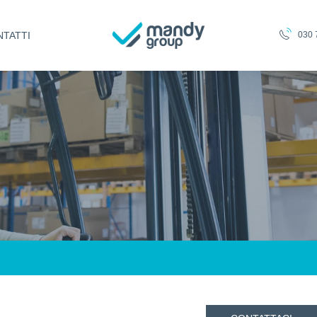
TATTI
030 