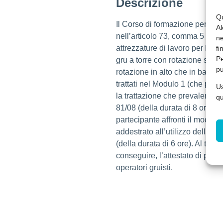
Descrizione
Qu
Il Corso di formazione per addet
Al
nell’articolo 73, comma 5 , del
ne
attrezzature di lavoro per le qu
fi
Pe
gru a torre con rotazione sia in
pu
rotazione in alto che in basso
trattati nel Modulo 1 (che posso
Us
la trattazione che prevalentem
qu
81/08 (della durata di 8 ore).
partecipante affronti il modulo
addestrato all’utilizzo della gr
(della durata di 6 ore). Al termi
conseguire, l’attestato di parte
operatori gruisti.