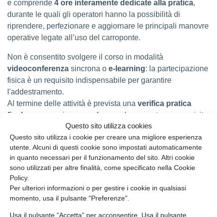
e comprende
4 ore interamente dedicate alla pratica
,
durante le quali gli operatori hanno la possibilità di
riprendere, perfezionare e aggiornare le principali manovre
operative legate all’uso del carroponte.
Non è consentito svolgere il corso in modalità
videoconferenza
sincrona o
e-learning
: la partecipazione
fisica è un requisito indispensabile per garantire
l'addestramento.
Al termine delle attività è prevista una
verifica pratica
finale
, necessaria per confermare le competenze acquisite
Questo sito utilizza cookies
e ottenere il rinnovo dell’abilitazione per ulteriori cinque
Questo sito utilizza i cookie per creare una migliore esperienza
anni.
utente. Alcuni di questi cookie sono impostati automaticamente
in quanto necessari per il funzionamento del sito. Altri cookie
Il nostro
corso di aggiornamento
è rivolto agli operatori
sono utilizzati per altre finalità, come specificato nella Cookie
già in possesso dell’abilitazione e consente di
mantenere
Policy.
la validità del titolo
e continuare a utilizzare il carroponte
Per ulteriori informazioni o per gestire i cookie in qualsiasi
in completa sicurezza.
momento, usa il pulsante "Preferenze".
Usa il pulsante “Accetta” per acconsentire. Usa il pulsante