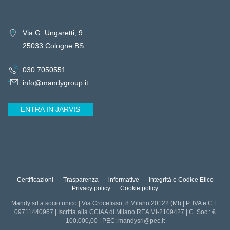
Via G. Ungaretti, 9
25033 Cologne BS
030 7050551
info@mandygroup.it
ENTRA IN JARVIS
Certificazioni
Trasparenza
informative
Integrità e Codice Etico
Privacy policy
Cookie policy
Mandy srl a socio unico | Via Crocefisso, 8 Milano 20122 (MI) | P. IVA e C.F.
09711440967 | Iscritta alla CCIAA di Milano REA MI-2109427 | C. Soc.: €
100.000,00 | PEC: mandysrl@pec.it