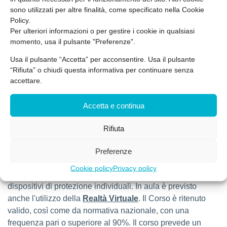
Descrizione
sono utilizzati per altre finalità, come specificato nella Cookie
Policy.
Il Corso di formazione per Addetti Antincendio Livello 2 8
Per ulteriori informazioni o per gestire i cookie in qualsiasi
ore, assolve gli obblighi indicati nel D.lgs. 81/08, T.U.
momento, usa il pulsante "Preferenze".
Sicurezza e D.lgs. 106/09, D.M. 10 marzo 1998, allegato
Usa il pulsante “Accetta” per acconsentire. Usa il pulsante
IX. Il Corso di Antincendio Livello 2 è rivolto agli Addetti
“Rifiuta” o chiudi questa informativa per continuare senza
Antincendio in attività dove, in generale, sono presenti
accettare.
sostanze mediamente infiammabili, dove le condizioni di
esercizio offrono possibilità di sviluppo di focolai e ove
Accetta e continua
sussistono probabilità di propagazione delle fiamme. Il
Corso di Addetto Antincendio Livello 2 di 8 ore è composto
Rifiuta
da 5 ore di modulo teorico, che può essere svolto
in
presenza
o
in modalità FAD
(Formazione a Distanza), e
Preferenze
successivo modulo pratico di 3 ore con prova di
Cookie policy
Privacy policy
spegnimento con l'ausilio di estintori, vasca, manicotti e
dispositivi di protezione individuali. In aula è
previsto
anche l'utilizzo della
Realtà Virtuale
. Il Corso è ritenuto
valido, così come da normativa nazionale, con una
frequenza pari o superiore al 90%. Il corso prevede un